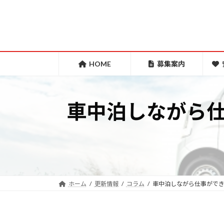
コ
ナ
ン
ビ
テ
ゲ
ン
ー
ツ
シ
HOME
募集案内
へ
ョ
ス
ン
車中泊しながら
キ
に
ッ
移
プ
動
ホーム
更新情報
コラム
車中泊しながら仕事がで