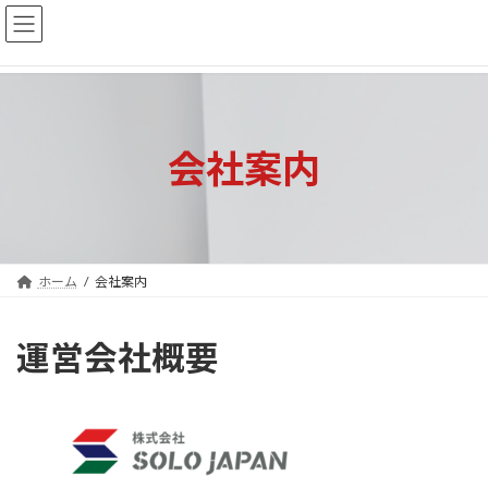
コ
ナ
ン
ビ
テ
ゲ
ン
ー
ツ
シ
へ
ョ
会社案内
ス
ン
キ
に
ッ
移
プ
動
ホーム
会社案内
運営会社概要