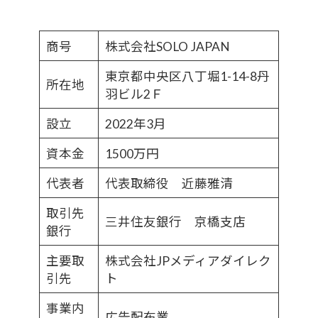
商号
株式会社SOLO JAPAN
東京都中央区八丁堀1-14-8丹
所在地
羽ビル2Ｆ
設立
2022年3月
資本金
1500万円
代表者
代表取締役 近藤雅清
取引先
三井住友銀行 京橋支店
銀行
主要取
株式会社JPメディアダイレク
引先
ト
事業内
広告配布業