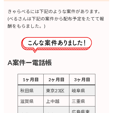
きゃらべるには下記のような案件があります。
(べるさんは下記の案件から配布予定をたてて報
酬をもらました。)
A案件ー電話帳
1ヶ月目
2ヶ月目
3ヶ月目
秋田県
東京23区
岐阜県
滋賀県
上中越
三重県
3ヶ月目の収支
東京で15日 太田市で6日 神奈川で4日働きまし
広島県東