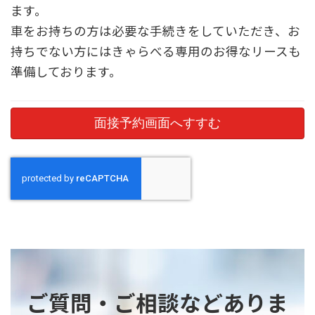
ます。
外部に委託します。
車をお持ちの方は必要な手続きをしていただき、お
持ちでない方にはきゃらべる専用のお得なリースも
６．保有個人データの対応について
準備しております。
保有個人データの利用目的の通知、開示、内容
の訂正、追加又は削除、利用の停止、消去、第三者
提供記録の開示の求めの停止については対応いたし
ます。
下記窓口にご申請ください。
申請窓口：個人情報に関する苦情相談窓口
東京都中央区八丁堀1-14-8 丹羽ビル２F
TEL：03-6222-9044
７．任意性等
個人情報の当社への提出は任意です。しかし、
ご提出いただけない場合はご本人に
ご質問・ご相談などありま