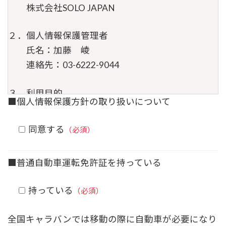
株式会社SOLO JAPAN
２．個人情報保護管理者
氏名：加藤 崚
連絡先：03-6222-9044
３．利用目的
■個人情報保護方針の取り扱いについて
・お問合せに回答するため
・当社サービスの資料を送付するため
同意する
（必須）
４．第三者提供について
■普通自動車運転免許証を持っている
当社は取得した個人情報を委託する配達会社に
提供します。
持っている
（必須）
５．委託について
全国キャラバンでは移動の際に自動車が必要になり
ウェブサーバとメールサーバのホスティングを