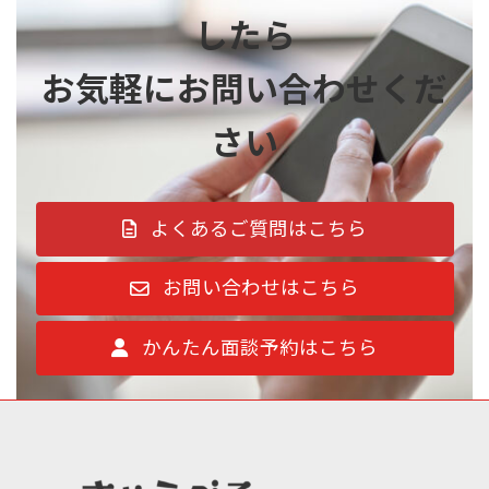
上記3項のサービスが受けられない等の不利益
したら
が生じる場合があります。
お気軽にお問い合わせくだ
８．本人が容易に認識できない方法による取得
クッキー等本人が容易に認識できない方法によ
さい
る取得は行っておりません。
よくあるご質問はこちら
お問い合わせはこちら
かんたん面談予約はこちら