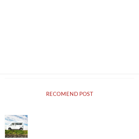
軽バンを使った持ち込み仕事は、自由な働き方
と高収入を両立できる魅力的な選択肢です。本
記事では、軽バン、持ち込み、仕事の三つのキ
ーワードに焦点を当て、軽バンを使った業務委
託のメリットや特徴、具体的な働き方や求人情
報について詳しく解説します。未経験の方でも
安心して始められるポイントや、効率的な働き
方のコツも紹介しています。自由な時間管理と
高い報酬を求める方は、ぜひご覧ください。
続きを読む
RECOMEND POST