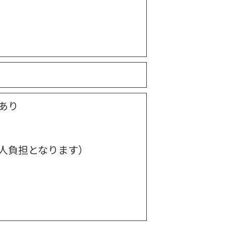
万
あり
人負担となります）