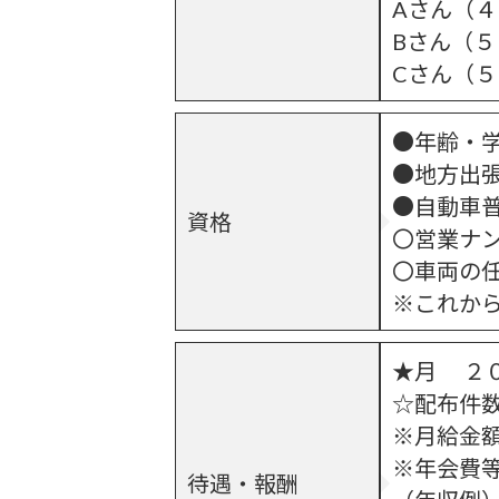
Aさん（
Bさん（５
Cさん（
●年齢・
●地方出
●自動車
資格
〇営業ナ
〇車両の
※これか
★月 ２
☆配布件
※月給金
※年会費
待遇・報酬