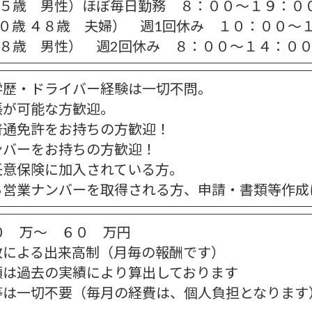
４５歳 男性）ほぼ毎日勤務 ８：００～１９：０
０歳 ４８歳 夫婦） 週1回休み １０：００～
５８歳 男性） 週2回休み ８：００～１４：０
学歴・ドライバー経験は一切不問。
張が可能な方歓迎。
普通免許をお持ちの方歓迎！
ンバーをお持ちの方歓迎！
任意保険に加入されている方。
ら営業ナンバーを取得される方、申請・書類等作成
０ 万～ ６０ 万円
数による出来高制（月毎の報酬です）
額は過去の実績により算出しております
等は一切不要（毎月の経費は、個人負担となります