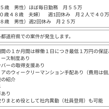
）
４５歳 男性）ほぼ毎日勤務 月５５万
５０歳４８歳 夫婦） 週1回休み 月２人で４０
５８歳 男性）週2回休み 月２５万
各都道府県での案件が発生します。
期間の１か月間は稼働１日につき最低１万円の保証
リース制度あり
ンバーの取得支援あり
リアのウィークリーマンション手配あり（費用は個
険の紹介
与
修あり
取りまとめ役として社内異動（社員登用）も可能