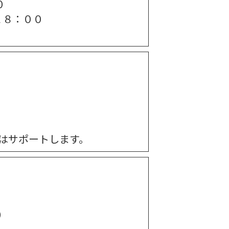
０
１８：００
０
はサポートします。
）