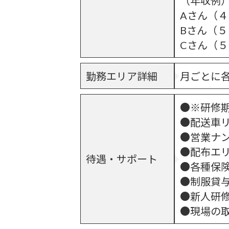
（年収例
Aさん（
Bさん（
Cさん（
勤務エリア詳細
月ごとに
●※研修
●配送車
●営業ナ
●配布エ
待遇・サポート
●各種保
●制服貸
●新人研
●現場の