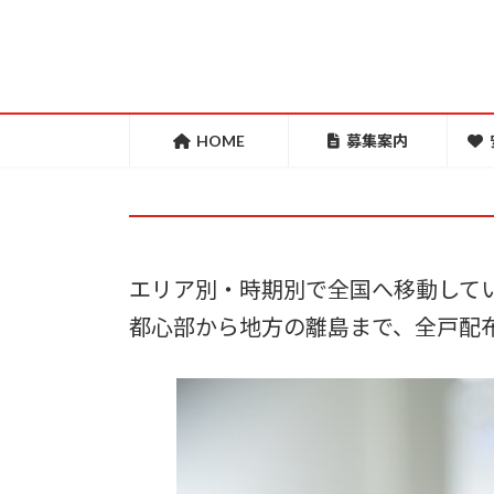
コ
ナ
ン
ビ
テ
ゲ
ン
ー
ツ
シ
HOME
募集案内
へ
ョ
ス
ン
キ
に
ッ
移
エリア別・時期別で全国へ移動して
プ
動
都心部から地方の離島まで、全戸配