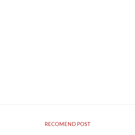
軽バンで配送の仕事をご紹介 ドライバー求人情報
2023年4月20日
次の記事
働きながら旅をする: 新しい生活スタイル
2023年4月25日
RECOMEND POST