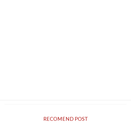
都道府県で広報誌や電話帳を届ける配布員の魅
力や収入、働き方のリアルをきゃらべるスタッ
フが詳しくご紹介します。
続きを読む
軽貨物ドライバーの業務委託で全国を巡
コラム
る働き方とは？
2026年6月8日
軽貨物ドライバーの業務委託で全国を巡るポス
ティングの仕事を紹介。出来高制の報酬や自由
な働き方、必要な準備、収入アップのコツまで
現場スタッフが詳しく解説します。
続きを読む
RECOMEND POST