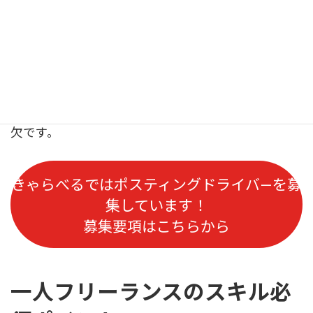
リモートでのコミュニケーションを円滑に行うスキ
ルが求められます。例えば、メールやチャット、ビ
デオ会議を効果的に使い、必要な情報を正確に伝え
ることが重要です。このスキルは、クライアントや
チームメンバーとの協力を円滑に進めるために不可
欠です。
きゃらべるではポスティングドライバ
を募
ー
集しています！
募集要項はこちらから
一人フリーランスのスキル必