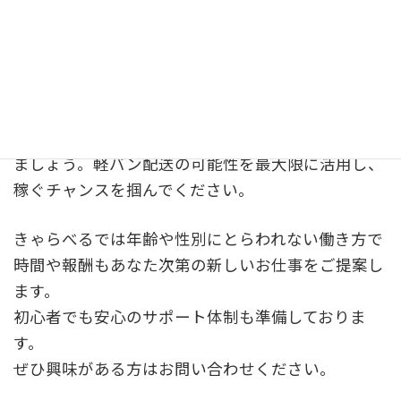
軽バン配送は、自分のペースで働きながら高収入を
得ることができる魅力的な仕事です。効率的なルー
ト設定や契約先の選定、時間管理を徹底すること
で、収入を最大限に引き出すことが可能です。始め
る際には必要な条件や手続きを確認し、初期投資を
抑えつつ、しっかりとしたビジネスモデルを構築し
ましょう。軽バン配送の可能性を最大限に活用し、
稼ぐチャンスを掴んでください。
きゃらべるでは年齢や性別にとらわれない働き方で
時間や報酬もあなた次第の新しいお仕事をご提案し
ます。
初心者でも安心のサポート体制も準備しておりま
す。
ぜひ興味がある方はお問い合わせください。