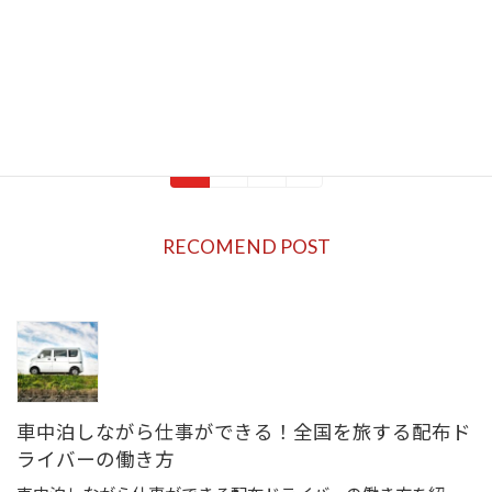
略、リスク管理、収益性向上のポイントを網
羅。
続きを読む
投
1
2
3
»
固
固
固
定
定
定
稿
ペ
ペ
ペ
RECOMEND POST
ー
ー
ー
の
ジ
ジ
ジ
ペ
ー
ジ
車中泊しながら仕事ができる！全国を旅する配布ド
送
ライバーの働き方