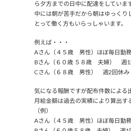
5.4.
ら夕方までの日中に配達をしていま
中には朝が苦手だから朝はゆっくり
5.5.
とって働く方もいらっしゃいます。
5.6.
例えば・・・
Aさん（４５歳 男性）ほぼ毎日勤
6.
Bさん（６０歳 ５８歳 夫婦） 週
6.1.
Cさん（６８歳 男性） 週2回休
6.2.
気になる報酬ですが配布件数による
月給金額は過去の実績により算出する
6.3.
（例）
6.4.
Aさん（４５歳 男性）ほぼ毎日勤
Bさん（６０歳５８歳 夫婦） 週1