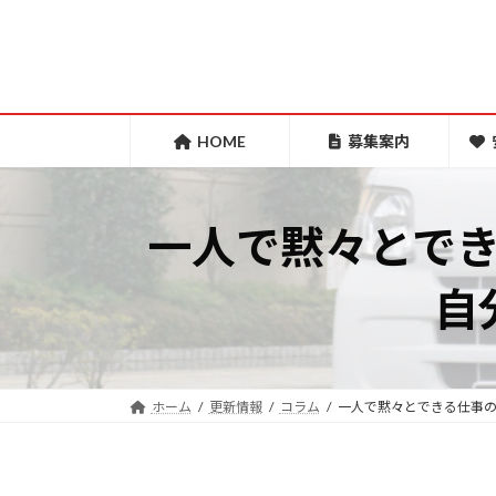
コ
ナ
ン
ビ
テ
ゲ
ン
ー
ツ
シ
HOME
募集案内
へ
ョ
ス
ン
一人で黙々とで
キ
に
ッ
移
自
プ
動
ホーム
更新情報
コラム
一人で黙々とできる仕事