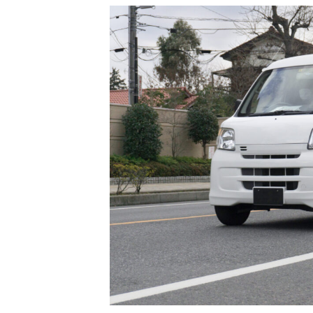
3.1.
3.2.
3.3.
3.4.
3.5.
4.
4.1.