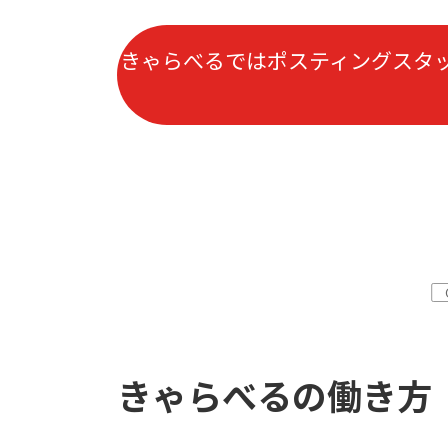
きゃらべるではポスティングスタ
1.
きゃらべるの働き方
2.
3.