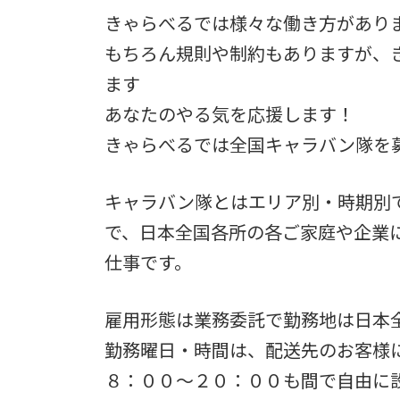
4.2.
きゃらべるでは様々な働き方があり
もちろん規則や制約もありますが、
4.3.
ます
4.4.
あなたのやる気を応援します！
きゃらべるでは全国キャラバン隊を
4.5.
キャラバン隊とはエリア別・時期別
5.
で、日本全国各所の各ご家庭や企業
5.1.
仕事です。
5.2.
雇用形態は業務委託で勤務地は日本
勤務曜日・時間は、配送先のお客様
5.3.
８：００～２０：００も間で自由に