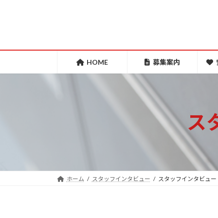
コ
ナ
ン
ビ
テ
ゲ
ン
ー
ツ
シ
HOME
募集案内
へ
ョ
ス
ン
キ
に
ス
ッ
移
プ
動
ホーム
スタッフインタビュー
スタッフインタビュー 