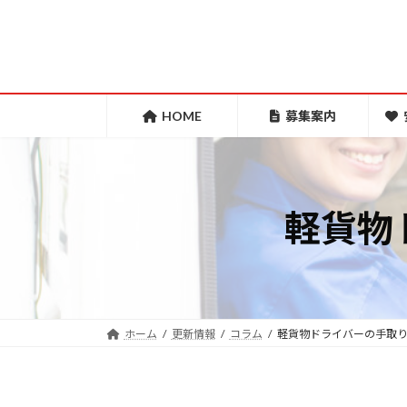
コ
ナ
ン
ビ
テ
ゲ
ン
ー
ツ
シ
HOME
募集案内
へ
ョ
ス
ン
キ
に
軽貨物
ッ
移
プ
動
ホーム
更新情報
コラム
軽貨物ドライバーの手取