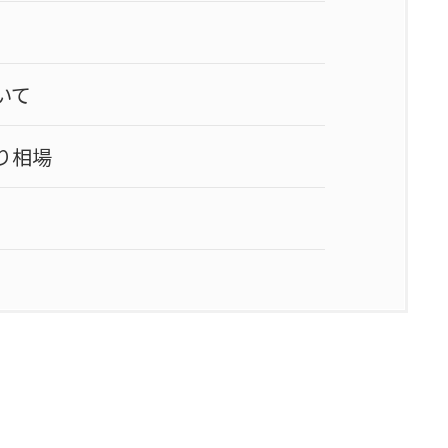
いて
り相場