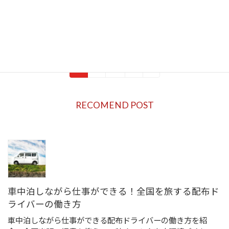
しています。
続きを読む
投
1
2
…
7
»
固
固
固
定
定
定
稿
ペ
ペ
ペ
RECOMEND POST
ー
ー
ー
の
ジ
ジ
ジ
ペ
ー
ジ
車中泊しながら仕事ができる！全国を旅する配布ド
送
ライバーの働き方
り
車中泊しながら仕事ができる配布ドライバーの働き方を紹