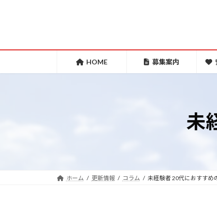
コ
ナ
ン
ビ
テ
ゲ
ン
ー
ツ
シ
HOME
募集案内
へ
ョ
ス
ン
キ
に
未
ッ
移
プ
動
ホーム
更新情報
コラム
未経験者 20代におすすめ